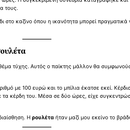
α τους.
ίδι στο καζίνο όπου η ικανότητα μπορεί πραγματικά
Ρουλέτα
θέμα τύχης. Αυτός ο παίκτης μάλλον θα συμφωνού
ιθμό με 100 ευρώ και το μπίλια έκατσε εκεί. Κέρδι
με τα κέρδη του. Μέσα σε δύο ώρες, είχε συγκεντρώ
 διαίσθηση. Η
ρουλέτα
ήταν μαζί μου εκείνο το βράδ