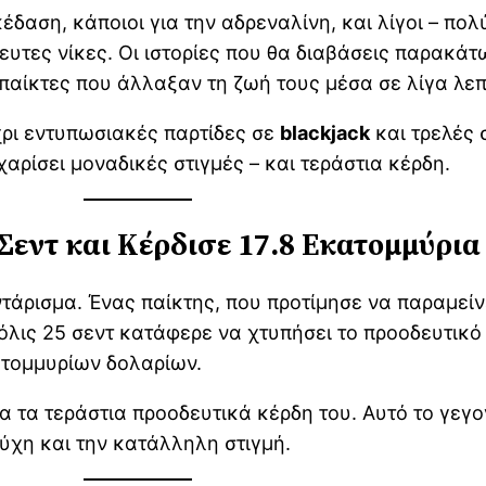
έδαση, κάποιοι για την αδρεναλίνη, και λίγοι – πολύ
υτες νίκες. Οι ιστορίες που θα διαβάσεις παρακάτω
 παίκτες που άλλαξαν τη ζωή τους μέσα σε λίγα λεπ
χρι εντυπωσιακές παρτίδες σε
blackjack
και τρελές 
 χαρίσει μοναδικές στιγμές – και τεράστια κέρδη.
Σεντ και Κέρδισε 17.8 Εκατομμύρια
οντάρισμα. Ένας παίκτης, που προτίμησε να παραμεί
όλις 25 σεντ κατάφερε να χτυπήσει το προοδευτικό
ατομμυρίων δολαρίων.
 τα τεράστια προοδευτικά κέρδη του. Αυτό το γεγο
ύχη και την κατάλληλη στιγμή.