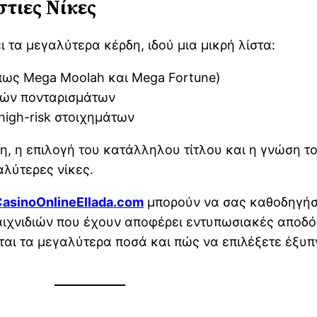
τιες Νίκες
 τα μεγαλύτερα κέρδη, ιδού μια μικρή λίστα:
πως Mega Moolah και Mega Fortune)
πλών πονταρισμάτων
 high-risk στοιχημάτων
χη, η επιλογή του κατάλληλου τίτλου και η γνώση τ
αλύτερες νίκες.
asinoOnlineEllada.com
μπορούν να σας καθοδηγήσ
ιχνιδιών που έχουν αποφέρει εντυπωσιακές αποδό
αι τα μεγαλύτερα ποσά και πώς να επιλέξετε έξυπν