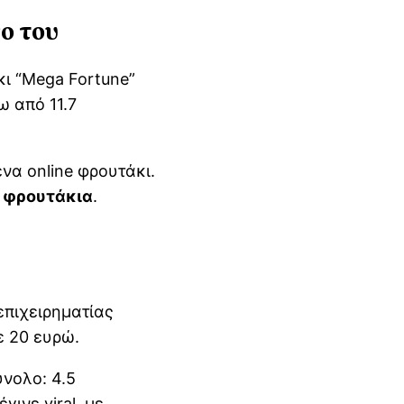
ο του
κι “Mega Fortune”
ω από 11.7
ένα online φρουτάκι.
ν
φρουτάκια
.
επιχειρηματίας
ε 20 ευρώ.
ύνολο: 4.5
ινε viral, με