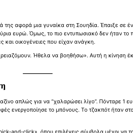
ιά της αφορά μια γυναίκα στη Σουηδία. Έπαιξε σε έ
ύρια ευρώ. Όμως, το πιο εντυπωσιακό δεν ήταν το 
ς και οικογένειες που είχαν ανάγκη.
χρειαζόμουν. Ήθελα να βοηθήσω». Αυτή η κίνηση έκ
ση
αζίνο απλώς για να “χαλαρώσει λίγο”. Πόνταρε 1 ε
ροφές ενεργοποίησε το μπόνους. Το τζακπότ ήταν στ
pick-and-click», όπου επιλέγεις σύμβολα μέχρι να τ