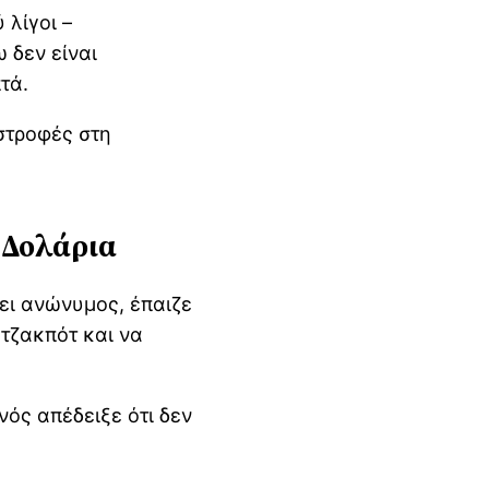
 λίγοι –
 δεν είναι
τά.
στροφές στη
 Δολάρια
νει ανώνυμος, έπαιζε
 τζακπότ και να
νός απέδειξε ότι δεν